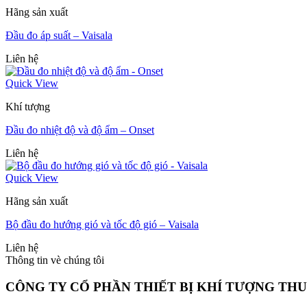
Hãng sản xuất
Đầu đo áp suất – Vaisala
Liên hệ
Quick View
Khí tượng
Đầu đo nhiệt độ và độ ẩm – Onset
Liên hệ
Quick View
Hãng sản xuất
Bộ đầu đo hướng gió và tốc độ gió – Vaisala
Liên hệ
Thông tin vè chúng tôi
CÔNG TY CỔ PHẦN THIẾT BỊ KHÍ TƯỢNG TH