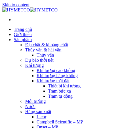
Skip to content
Trang chủ
Giới thiệu
Sản phẩm
Địa chất & khoáng chất
Thủy văn & hải văn
Thủy văn
Dự báo thời tiết
Khí tượng
Khí tượng cao không
Khí tượng hàng không
Khí tượng mặt đất
Thiết bị khí tượng
Trạm bức xạ
Trạm tự động
Môi trường
Nước
Hãng sản xuất
Licor
Campbell Scientific – Mỹ
Onset – Mỹ