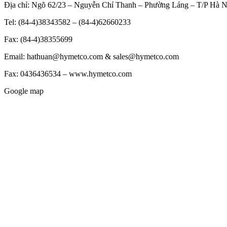
Địa chỉ: Ngõ 62/23 – Nguyễn Chí Thanh – Phường Láng – T/P Hà N
Tel: (84-4)38343582 – (84-4)62660233
Fax: (84-4)38355699
Email: hathuan@hymetco.com & sales@hymetco.com
Fax: 0436436534 – www.hymetco.com
Google map