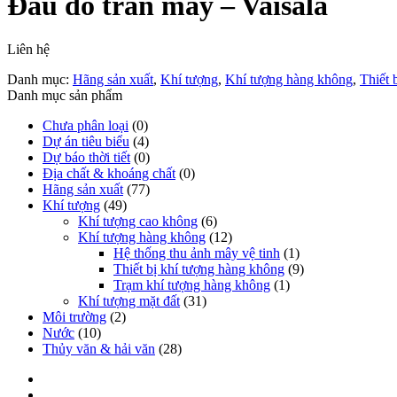
Đầu đo trần mây – Vaisala
Liên hệ
Danh mục:
Hãng sản xuất
,
Khí tượng
,
Khí tượng hàng không
,
Thiết 
Danh mục sản phẩm
Chưa phân loại
(0)
Dự án tiêu biểu
(4)
Dự báo thời tiết
(0)
Địa chất & khoáng chất
(0)
Hãng sản xuất
(77)
Khí tượng
(49)
Khí tượng cao không
(6)
Khí tượng hàng không
(12)
Hệ thống thu ảnh mây vệ tinh
(1)
Thiết bị khí tượng hàng không
(9)
Trạm khí tượng hàng không
(1)
Khí tượng mặt đất
(31)
Môi trường
(2)
Nước
(10)
Thủy văn & hải văn
(28)