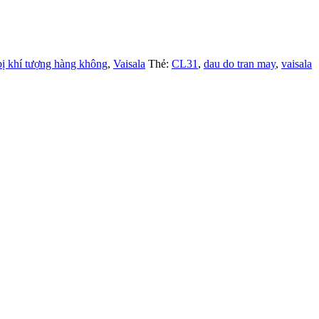
bị khí tượng hàng không
,
Vaisala
Thẻ:
CL31
,
dau do tran may
,
vaisala