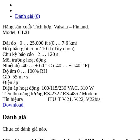
Đánh giá (0)
Hãng sản xuất/ Tích hợp. Vaisala – Finland.
Model.
CL31
Dải đo 0 … 25.000 ft ((0 … 7.6 km)
Độ phân giải 5 m / 10 ft (Tùy chọn)
Chu kỳ báo cáo 2 … 120 s
Môi trường hoạt động
Nhiệt độ -40 … + 60 ° C (-40 … + 140 ° F)
Độ ẩm 0 … 100% RH
Gió 55 m / s
Điện áp
Điện áp hoạt động 100/115/230 VAC. 310 W
Tiêu thụ năng lượng RS-232 / RS-485 / Modem
Tín hiệura ITU-T V.21, V.22, V22bis
Download
Đánh giá
Chưa có đánh giá nào.