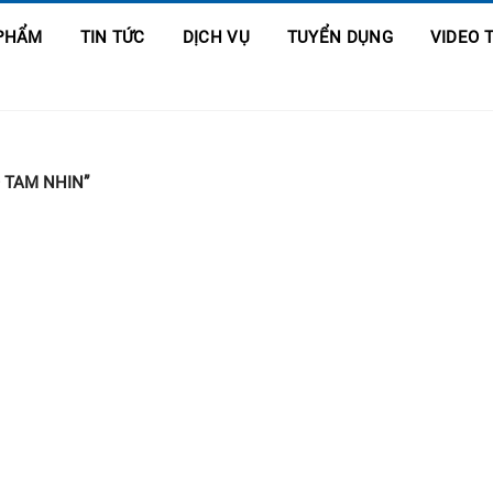
PHẨM
TIN TỨC
DỊCH VỤ
TUYỂN DỤNG
VIDEO 
 TAM NHIN”