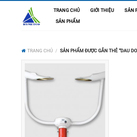
Skip
TRANG CHỦ
GIỚI THIỆU
SẢN 
to
content
SẢN PHẨM
TRANG CHỦ
/
SẢN PHẨM ĐƯỢC GẮN THẺ “DAU DO