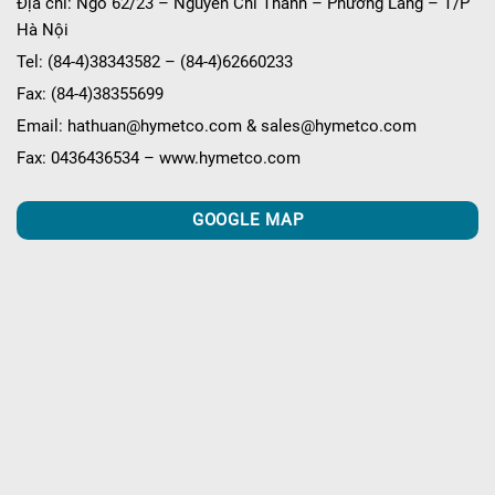
Địa chỉ: Ngõ 62/23 – Nguyễn Chí Thanh – Phường Láng – T/P
Hà Nội
Tel: (84-4)38343582 – (84-4)62660233
Fax: (84-4)38355699
Email: hathuan@hymetco.com & sales@hymetco.com
Fax: 0436436534 – www.hymetco.com
GOOGLE MAP