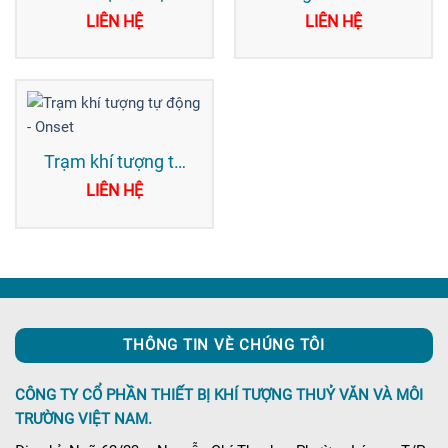
nước lưu trữ dữ liệu
trữ số liệu – Onset
LIÊN HỆ
LIÊN HỆ
– Onset
Trạm khí tượng tự
động – Onset
LIÊN HỆ
THÔNG TIN VÈ CHÚNG TÔI
CÔNG TY CỔ PHẦN THIẾT BỊ KHÍ TƯỢNG THUỶ VĂN VÀ MÔI
TRƯỜNG VIỆT NAM.