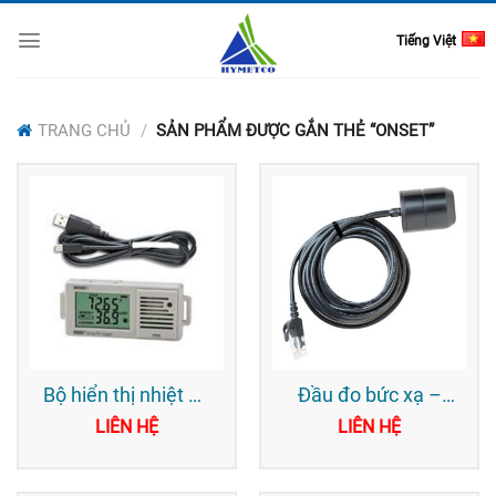
Skip
to
Tiếng Việt
content
TRANG CHỦ
/
SẢN PHẨM ĐƯỢC GẮN THẺ “ONSET”
Bộ hiển thị nhiệt độ
Đầu đo bức xạ –
và độ ẩm lưu trữ dữ
Onset
LIÊN HỆ
LIÊN HỆ
liệu – Onset