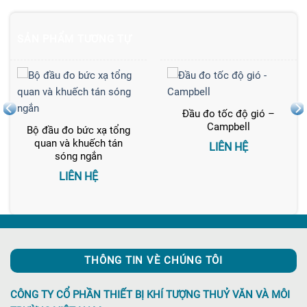
SẢN PHẨM TƯƠNG TỰ
Đầu đo tốc độ gió –
Campbell
Bộ đầu đo bức xạ tổng
quan và khuếch tán
LIÊN HỆ
sóng ngắn
LIÊN HỆ
THÔNG TIN VÈ CHÚNG TÔI
CÔNG TY CỔ PHẦN THIẾT BỊ KHÍ TƯỢNG THUỶ VĂN VÀ MÔI