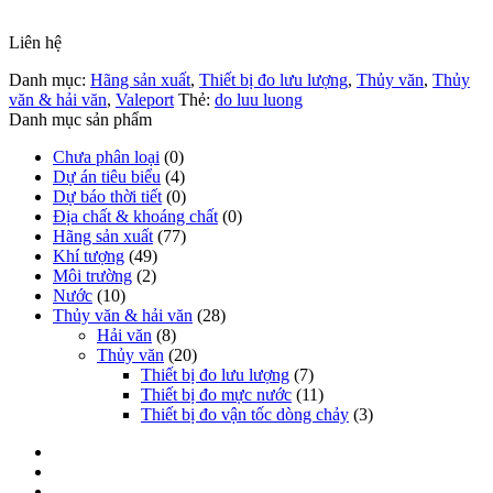
Liên hệ
Danh mục:
Hãng sản xuất
,
Thiết bị đo lưu lượng
,
Thủy văn
,
Thủy
văn & hải văn
,
Valeport
Thẻ:
do luu luong
Danh mục sản phẩm
Chưa phân loại
(0)
Dự án tiêu biểu
(4)
Dự báo thời tiết
(0)
Địa chất & khoáng chất
(0)
Hãng sản xuất
(77)
Khí tượng
(49)
Môi trường
(2)
Nước
(10)
Thủy văn & hải văn
(28)
Hải văn
(8)
Thủy văn
(20)
Thiết bị đo lưu lượng
(7)
Thiết bị đo mực nước
(11)
Thiết bị đo vận tốc dòng chảy
(3)