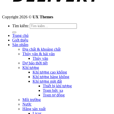
Copyright 2026 ©
UX Themes
Tìm kiếm:
Trang chủ
Giới thiệu
Sản phẩm
Địa chất & khoáng chất
Thủy văn & hải văn
Thủy văn
Dự báo thời tiết
Khí tượng
Khí tượng cao không
Khí tượng hàng không
Khí tượng mặt đất
Thiết bị khí tượng
Trạm bức xạ
Trạm tự động
Môi trường
Nước
Hãng sản xuất
Licor