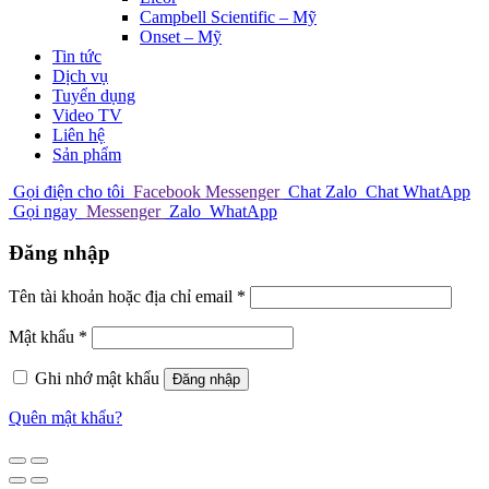
Campbell Scientific – Mỹ
Onset – Mỹ
Tin tức
Dịch vụ
Tuyển dụng
Video TV
Liên hệ
Sản phẩm
Gọi điện cho tôi
Facebook Messenger
Chat Zalo
Chat WhatApp
Gọi ngay
Messenger
Zalo
WhatApp
Đăng nhập
Tên tài khoản hoặc địa chỉ email
*
Mật khẩu
*
Ghi nhớ mật khẩu
Đăng nhập
Quên mật khẩu?