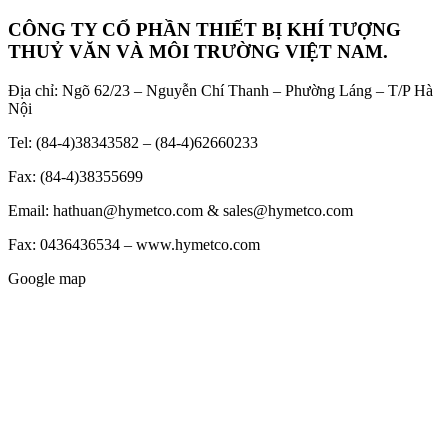
CÔNG TY CỔ PHẦN THIẾT BỊ KHÍ TƯỢNG
THUỶ VĂN VÀ MÔI TRƯỜNG VIỆT NAM.
Địa chỉ: Ngõ 62/23 – Nguyễn Chí Thanh – Phường Láng – T/P Hà
Nội
Tel: (84-4)38343582 – (84-4)62660233
Fax: (84-4)38355699
Email: hathuan@hymetco.com & sales@hymetco.com
Fax: 0436436534 – www.hymetco.com
Google map