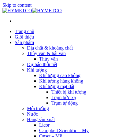
Skip to content
Trang chủ
Giới thiệu
Sản phẩm
Địa chất & khoáng chất
Thủy văn & hải văn
Thủy văn
Dự báo thời tiết
Khí tượng
Khí tượng cao không
Khí tượng hàng không
Khí tượng mặt đất
Thiết bị khí tượng
Trạm bức xạ
Trạm tự động
Môi trường
Nước
Hãng sản xuất
Licor
Campbell Scientific – Mỹ
Onset – Mỹ