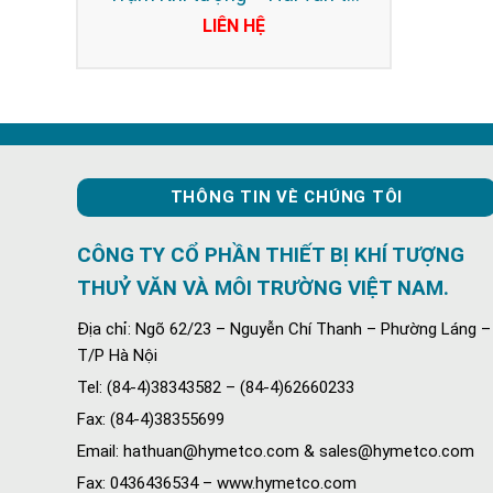
động
LIÊN HỆ
THÔNG TIN VÈ CHÚNG TÔI
CÔNG TY CỔ PHẦN THIẾT BỊ KHÍ TƯỢNG
THUỶ VĂN VÀ MÔI TRƯỜNG VIỆT NAM.
Địa chỉ: Ngõ 62/23 – Nguyễn Chí Thanh – Phường Láng –
T/P Hà Nội
Tel: (84-4)38343582 – (84-4)62660233
Fax: (84-4)38355699
Email: hathuan@hymetco.com & sales@hymetco.com
Fax: 0436436534 – www.hymetco.com