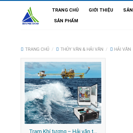
Skip
TRANG CHỦ
GIỚI THIỆU
SẢN
to
content
SẢN PHẨM
TRANG CHỦ
/
THỦY VĂN & HẢI VĂN
/
HẢI VĂN
Trạm Khí tượng – Hải văn tự