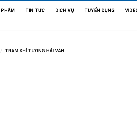
 PHẨM
TIN TỨC
DỊCH VỤ
TUYỂN DỤNG
VIDE
/
TRẠM KHÍ TƯỢNG HẢI VĂN